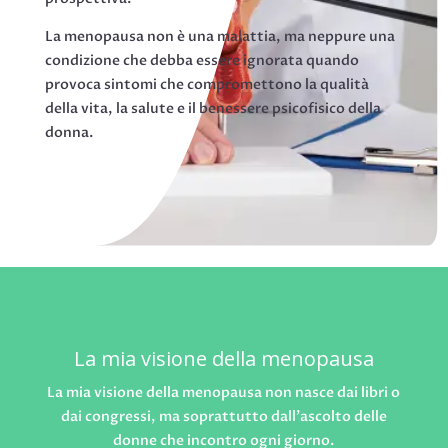
La menopausa non è una malattia, ma neppure una
condizione che debba essere ignorata quando
provoca sintomi che compromettono la qualità
della vita, la salute e il benessere psicofisico della
donna.
La mia visione della menopausa
La mia visione della menopausa non nasce dai libri o
dai congressi, ma soprattutto dall’ascolto delle
donne che incontro ogni giorno.