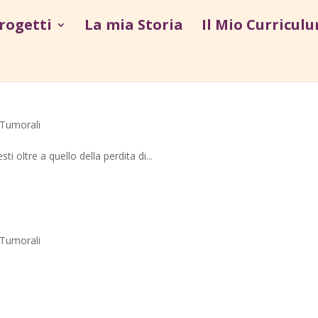
Progetti
La mia Storia
Il Mio Curricul
 Tumorali
 oltre a quello della perdita di...
 Tumorali